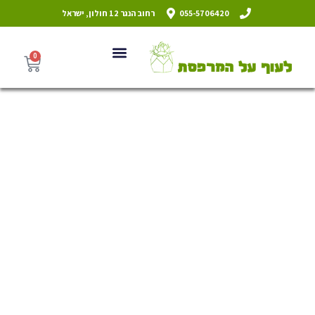
055-5706420
רחוב הנגר 12 חולון, ישראל
0
סדנאות גיבוש בבטון וסוקולנטים,
ואזות ופרחים יבשים, עם מעל 300
דוגמאות של יצירות אמנות
מעל 8 שנות ניסיון | מעל ל-200
ביקורות בגוגל בציון 4.9! | אלפי
משתתפים מרוצים שעפים עלינו