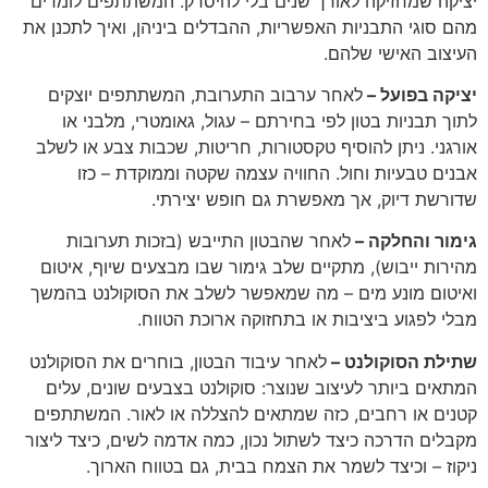
יציקה שמחזיקה לאורך שנים בלי להיסדק. המשתתפים לומדים
מהם סוגי התבניות האפשריות, ההבדלים ביניהן, ואיך לתכנן את
העיצוב האישי שלהם.
יציקה בפועל –
לאחר ערבוב התערובת, המשתתפים יוצקים
לתוך תבניות בטון לפי בחירתם – עגול, גאומטרי, מלבני או
אורגני. ניתן להוסיף טקסטורות, חריטות, שכבות צבע או לשלב
אבנים טבעיות וחול. החוויה עצמה שקטה וממוקדת – כזו
שדורשת דיוק, אך מאפשרת גם חופש יצירתי.
גימור והחלקה –
לאחר שהבטון התייבש (בזכות תערובות
מהירות ייבוש), מתקיים שלב גימור שבו מבצעים שיוף, איטום
ואיטום מונע מים – מה שמאפשר לשלב את הסוקולנט בהמשך
מבלי לפגוע ביציבות או בתחזוקה ארוכת הטווח.
שתילת הסוקולנט –
לאחר עיבוד הבטון, בוחרים את הסוקולנט
המתאים ביותר לעיצוב שנוצר: סוקולנט בצבעים שונים, עלים
קטנים או רחבים, כזה שמתאים להצללה או לאור. המשתתפים
מקבלים הדרכה כיצד לשתול נכון, כמה אדמה לשים, כיצד ליצור
ניקוז – וכיצד לשמר את הצמח בבית, גם בטווח הארוך.