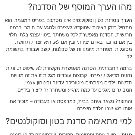
מהו הערך המוסף של הסדנה?
הערך בסדנת בטון וסוקולנטים אינו מסתכם בפריט המוגמר. הוא
מתחיל בזמן האיכות שמוקדש לעצירה ולמגע עם חומר. ברמה
הרגשית, הסדנה מאפשרת לכל משתתף ביטוי עצמי בלתי תלוי –
בין אם מדובר באדם יצירתי ובין אם לא. היא יוצרת תחושת
מסוגלות ומפתחת מיומנויות של סבלנות, קשב ועבודה בתשומת
לב.
ברמה החברתית, הסדנה מאפשרת תקשורת לא שיפוטית. זוגות
נהנים מדיאלוג יצירתי. קבוצות עובדים מגלות זו את זה מזוויות
חדשות. ילדים מפתחים מוטוריקה עדינה וביטחון עצמי.
המבוגרים מגלים עד כמה מרגיע ומשחרר זה ליצור בידיים.
והתוצר? נשאר איתם בבית, במרפסת או בעבודה – מזכיר את
אותו רגע שבו נולדה היצירה.
למי מתאימה סדנת בטון וסוקולנטים?
זוגות –
חוויה זוגית אינטימית, מקורית, שמתאימה לדייט רומנטי,