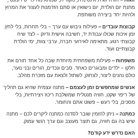
מתנת יום הולדת, יום נישואין או סתם הזדמנות לעצור את המרוץ
ולהיות יחד ביצירה משותפת.
קבוצות עובדים –
פעילות גיבוש עם ערך – בלי תחרות, בלי לחץ.
זמן איכות שכולו עבודת יד, חשיבה אישית ודיוק – לצד שיח
קבוצתי רגוע. מתאימה לאירועי חברה, ערבי צוות, ימי הולדת
קבוצתיים ועוד.
משפחות –
פעילות משפחתית מיוחדת שבה כל אחד תורם את
חלקו – ילדים ומבוגרים כאחד. סבים ונכדים, הורים ובני נוער,
כולם נהנים ליצור, לצחוק, לשתול ולצאת עם מזכרת מהלב.
אנשים שמחפשים זמן לעצמם –
מתנה עצמית שהיא גם תהליך
של ריפוי שקט, חוויה מנטלית שמשלבת ריכוז ויצירתיות, בלי
מסכים, בלי רעש – פשוט אתם והחומר.
כמתנה –
ניתן להזמין שובר לסדנה כמתנה ליקרים לכם – מתנה
שיש בה גם חוויה, גם תוצר מעוצב וגם ערך רגשי עמוק.
האם נדרש ידע קודם?