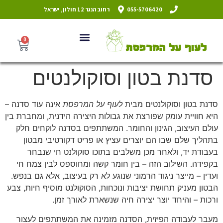
055-5706420
רחוב הנגר 12 חולון, ישראל
0
סדנת בטון וסוקולנטים
סדנת בטון וסוקולנטים מבית
לעוף על המרפסת
אינה עוד סדנה –
היא חוויית עומק שפורצת את גבולות היצירה הידנית, ומחברת בין
עולם העיצוב, הגינון והחומר. המשתתפים בסדנה לוקחים חלק
בתהליך שלם שבו הם יוצרים עציץ או פריט דקורטיבי מבטון
בעבודת יד, ולאחר מכן משלבים בתוכו סוקולנט חי שנבחר
בקפידה. השילוב הזה – בין חומר קשה ומחוספס לבין צמח חי
ועדין – מייצר ניגוד הרמוני שנוגע לא רק בעיצוב, אלא גם בנפש.
הבטון מעניק תחושת יציבות ונוכחות, הסוקולנט מוסיף חיות, צבע
ורכות – והיחד יוצר יצירה חיה שנשארת לאורך זמן.
מעבר לעבודה הפיזית, הסדנה מזמינה את המשתתפים לעצור