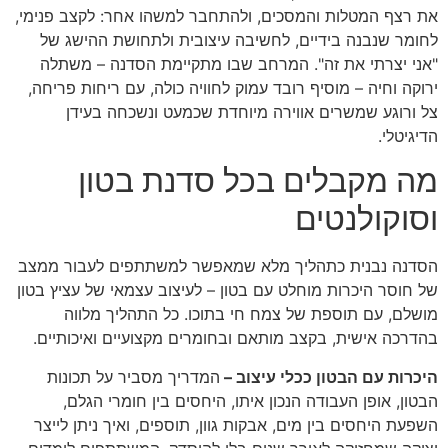
את רצף המטלות והמסכים, ולהתחבר למשהו אחר: לקצב פנימי,
לחומר שנבנה בידיים, לחשיבה עיצובית ולתחושת ההישג של
"אני יצרתי את זה". המרחב שבו מתקיימת הסדנה – משתלה
ירוקה וחיה – מוסיף רובד עמוק לחוויה כולה, עם ריחות פריחה,
צל ורוגע שמשרים אווירה מיוחדת שכמעט ונשכחה בעידן
הדיגיטלי.
מה מקבלים בכל סדנת בטון
וסוקולנטים
הסדנה נבנית כתהליך מלא שמאפשר למשתתפים לעבור ממצב
של חוסר היכרות מוחלט עם בטון – לעיצוב עצמאי של עציץ בטון
מושלם, עם תוספת של צמח חי בתוכו. כל התהליך מלווה
בהדרכה אישית, בקצב מותאם ובחומרים מקצועיים ואיכותיים.
היכרות עם הבטון ככלי עיצוב –
המדריך מסביר על תכונות
הבטון, אופן העבודה הנכון איתו, היחסים בין חומרי הגלם,
השפעת היחסים בין מים, אבקות גוון, תוספים, ואיך ניתן לייצר