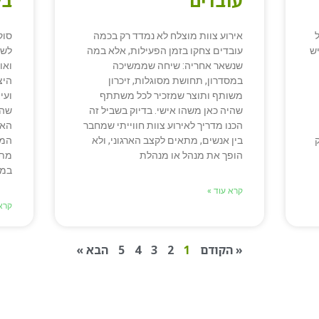
עובדים
בל
אירוע צוות מוצלח לא נמדד רק בכמה
סוק
יש
עובדים צחקו בזמן הפעילות, אלא במה
לשנ
שנשאר אחריה: שיחה שממשיכה
ואו
במסדרון, תחושת מסוגלות, זיכרון
היצ
משותף ותוצר שמזכיר לכל משתתף
ועי
שהיה כאן משהו אישי. בדיוק בשביל זה
שהע
הכנו מדריך לאירוע צוות חווייתי שמחבר
האמ
בין אנשים, מתאים לקצב הארגוני, ולא
המז
הופך את מנהל או מנהלת
מתר
במש
קרא עוד »
קרא 
« הקודם
1
2
3
4
5
הבא »