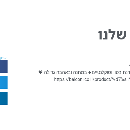
שלנו
שתף
סדנת בטון וסוקלנטיים🌵במתנה ובאהבה גדולה 💝
https://balconi.co.il/product/%