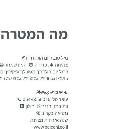
מה המטרה 
מזל טוב ליום הולדתך 🎂
צמיחה 🌲, פריחה 🌸 והמון שמחה😂
לרגל יום הולדתך מגיע לך וליקיריך 
d7%a1%d7%93%d7%a0%d7%90%d7%95
🌵🌹🌻🌸🌿☘️🎁
עופר טל' 054-6556016 📞
כתובתנו הנגר 12 חולון 🅿️
נתראה בקרוב 🤗
שנה אזרחית מצוינת
www.balconi.co.il