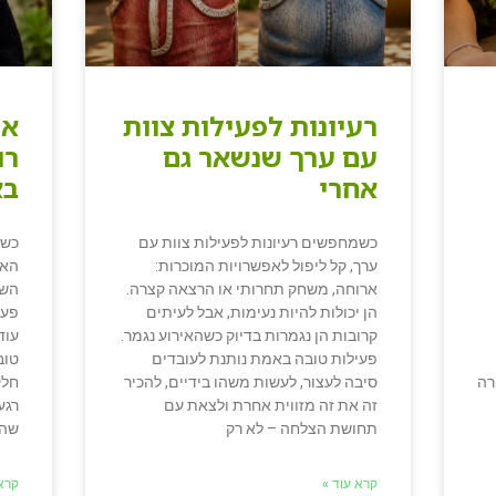
רעיונות לפעילות צוות
אי
עם ערך שנשאר גם
רו
אחרי
בא
כשמחפשים רעיונות לפעילות צוות עם
כשמ
ערך, קל ליפול לאפשרויות המוכרות:
האת
ארוחה, משחק תחרותי או הרצאה קצרה.
השא
הן יכולות להיות נעימות, אבל לעיתים
פעי
קרובות הן נגמרות בדיוק כשהאירוע נגמר.
עוד
פעילות טובה באמת נותנת לעובדים
טוב
רה
סיבה לעצור, לעשות משהו בידיים, להכיר
חלק
זה את זה מזווית אחרת ולצאת עם
רגע
תחושת הצלחה – לא רק
שהש
קרא עוד »
קרא 