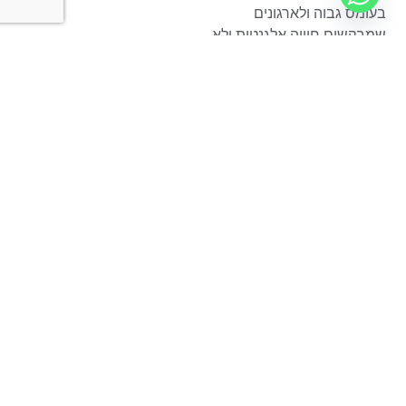
בעומס גבוה ולארגונים
שמבקשים חוויה אלגנטית ולא
מתאמצת. היא מתאימה גם
לאירועי תודה לעובדים,
להרמות כוסית עם תוכן, לימי
גיבוש קטנים ובינוניים,
ולמפגשים שבהם רוצים לייצר
חיבור בלי להכריח
אינטראקציה.
היא יכולה לעבוד מצוין גם
בקבוצות פרטיות – משפחות,
זוגות, חברות וקהילות – אבל
בעולם הארגוני יש לה יתרון
מיוחד. היא מכבדת את
השונות בין המשתתפים. לא
כולם אוהבים לעמוד מול
קבוצה, לא כולם רוצים
להצטלם כל רגע, ולא כולם