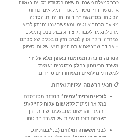
כבר למעלה משנתיים שאנו בסטודיו מלווים בגאווה
את משוחררי ומשרתי מערך המילואים וכוחות
הביטחון בסדנאות ייחודיות וחווייתיות. הסדנה
מציעה מרחב אינטימי ומאפשר שבו נתנתק לרגע
מהכול, נלמד לעבוד, ליצור ולצבוע בבטון, ונשלב
צמחייה ירוקה וסוקולנטים חזקים בכלים שעיצבתם
– עבודה שמביאה איתה המון רוגע, שלווה וסיפוק.
הסדנה מוכרת וממומנת באופן מלא על ידי
משרד הביטחון כחלק מתוכנית "עמית"
למשרתי מילואים ומשוחררים סדירים.
📋 תנאי הרשמה, עלויות ואירוח:
לזכאי תוכנית "עמית":
הסדנה מסובסדת
במלואה וניתנת
ללא שום עלות לחייל/ת!
ההזמנה והרישום מתבצעים ישירות דרך
מערכות תוכנית עמית של משרד הביטחון.
לבני משפחה ומלווים (בני/בנות זוג,