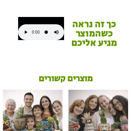
כך זה נראה
כשהמוצר
מגיע אליכם
ר
ם
י
מ
ו
צ
ר
י
ק
ש
ו
ם