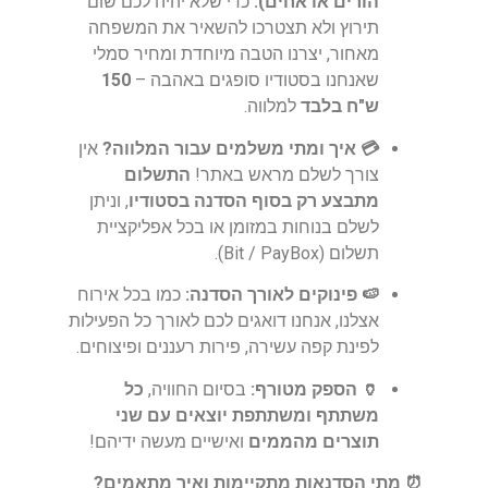
הורים או אחים):
כדי שלא יהיה לכם שום
תירוץ ולא תצטרכו להשאיר את המשפחה
מאחור, יצרנו הטבה מיוחדת ומחיר סמלי
שאנחנו בסטודיו סופגים באהבה –
150
ש"ח בלבד
למלווה.
💳 איך ומתי משלמים עבור המלווה?
אין
צורך לשלם מראש באתר!
התשלום
מתבצע רק בסוף הסדנה בסטודיו
, וניתן
לשלם בנוחות במזומן או בכל אפליקציית
תשלום (Bit / PayBox).
🍉 פינוקים לאורך הסדנה:
כמו בכל אירוח
אצלנו, אנחנו דואגים לכם לאורך כל הפעילות
לפינת קפה עשירה, פירות רעננים ופיצוחים.
🏺 הספק מטורף:
בסיום החוויה,
כל
משתתף ומשתתפת יוצאים עם שני
תוצרים מהממים
ואישיים מעשה ידיהם!
⏰ מתי הסדנאות מתקיימות ואיך מתאמים?