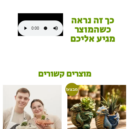
כך זה נראה
כשהמוצר
מגיע אליכם
ם
ק
ש
י
מ
ו
צ
ר
ו
ר
י
מבצע!