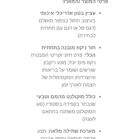
פרטי המוצר והמארז:
עציץ בטון אדריכלי איכותי
בעיצוב חתול בגימור מושלם
(דגם סל או דגם עם תחתית
לבחירה).
חור ניקוז מובנה בתחתית
הכלי:
פרט חיוני וקריטי המבטיח
ניקוז מים יעיל, מונע ריקבון
שורשים ושומר על בריאותו
והישרדותו המקסימלית של
הצמח לאורך זמן.
כולל סוקולנט מהמם וטבעי
שנבחר בקפידה בסטודיו (סוג
הסוקולנט משתנה בהתאם
לעונה).
מערכת שתילה מלאה:
מצע
אדמה מותאם וחיפוי אבנים