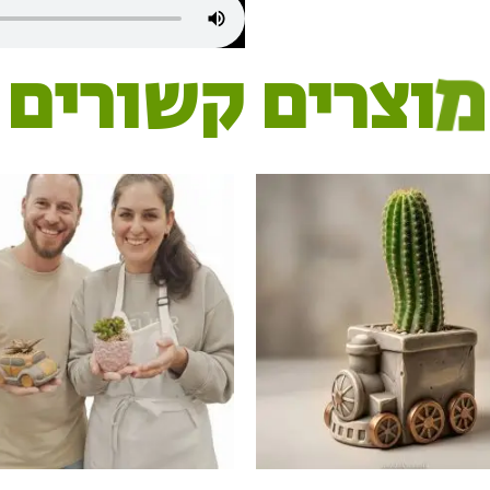
מ
ו
צ
ר
י
ם
ק
ש
ו
ר
י
ם