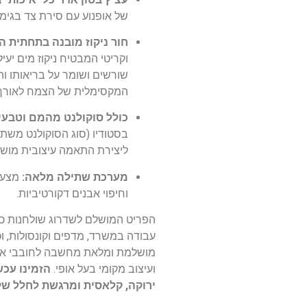
של אופנוע עם סירת צד בגימו
חור ניקוז מובנה בתחתית הכ
וקריטי המבטיח ניקוז מים יעיל,
שורשים ושומר על בריאותו וה
המקסימלית של הצמח לאורך 
כולל סוקולנט מהמם וטבעי
בסטודיו (סוג הסוקולנט משת
ליצירת התאמה עיצובית מושל
מערכת שתילה מלאה:
מצע 
וחיפוי אבנים דקורטיביות.
הפריט המושלם לשדרוג שולחנות כ
עבודה במשרד, מדפים וקונסולות, ו
מושלמת ומלאת מחשבה לחובבי אופנ
ועיצוב מקומי בעל אופי.
הזמינו עכש
ירוקה, קלאסית ומרגשת לחלל של