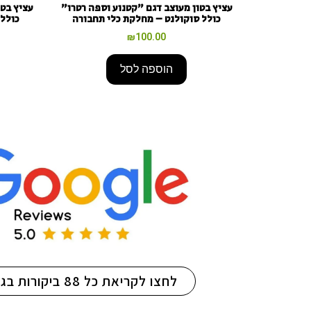
עציץ בטון מעוצב דגם "קטנוע וספה רטרו"
עציץ בטו
כולל סוקולנט – מחלקת כלי תחבורה
כולל 
₪
100.00
הוספה לסל
יפית עם עופר במשתלה היפה. יחס אישי ואדיב, מסביר ונותן טיפים
סוקולנטים ועבודה עם בטון. מומלץ!!
לחצו לקריאת כל 88 ביקורות בגוגל!