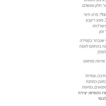
ר חלק ומושלם.
לי:
פרט חיוני
 מונע ריקבון
ישרדותו
זמן.
שנבחר בקפידה
נה בהתאם לעונה
מת).
אדמה מותאם
תיבה, עמדות
כמובן כמתנה
ועים, נסיעות
יו והוסיפו יצירה
כם!