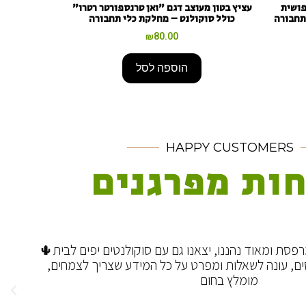
פושית
עציץ בטון מעוצב דגם "ואן טרנספורטר רטרו"
תחבורה
כולל סוקולנט – מחלקת כלי תחבורה
₪
80.00
הוספה לסל
HAPPY CUSTOMERS
ות מפרגנים
צאנו גם עם סוקולנטים יפים לבית🌵
עופר בעל המשתלה ע
פרט על כל המידע שצריך לצמחים,
גם בחרנו סוקולנטי
ם
דרך הגידול 