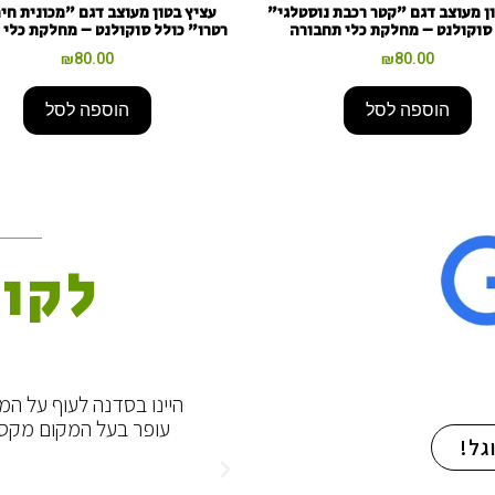
ן מעוצב דגם "קטר רכבת נוסטלגי"
עציץ בטון מעוצב דגם "מכונית חי
סוקולנט – מחלקת כלי תחבורה
רטרו" כולל סוקולנט – מחלקת כלי 
₪
80.00
₪
80.00
הוספה לסל
הוספה לסל
לקוח
 על גידול
היינו בסדנה לעוף על המרפסת ומאוד נהננו, י
עופר בעל המקום מקסים, עונה לשאלות ומ
מומלץ בחו