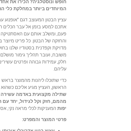
חופש ונוסטלגיה? הכירו את אחד
המיוחדים ביותר במחלקת כלי הת
עציץ הבטון המעוצב דגם "אופנוע ע
אתכם למסע בזמן אל עבר הכלים ה
פעם, ומשלב אותם עם האסתטיקה 
והחזקה של הבטון. כל פריט מיוצר ב
מדויקת וקפדנית בסטודיו שלנו בחולו
משובח, ועובר תהליך גימור מושל
חלק, עמידות גבוהה ופרטים עשירי
עליהם.
כדי שתוכלו ליהנות מהמוצר בראש 
הראשון, העציץ מגיע אליכם כשהוא 
שתילה מקצועית באדמה עשירה ש
מהמם, חזק וקל לגידול, יחד עם חי
יפות
המעניקות לכלי מראה נקי, אסת
פרטי המוצר והמפרט:
עציץ בטון אדריכלי איכותי
ב