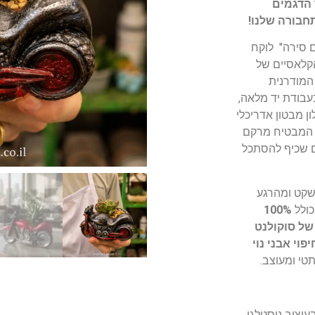
 הדגמים
חבורה שלנו!
ם סירה" לוקח
קלאסיים של
המודרנית
עבודת יד מלאה,
ן מבטון אדריכלי
ם המבטיח מרקם
ם שכיף להסתכל
שקט ומהרגע
כולל
100%
ל סוקולנט
פוי אבני נוי
טי ומעוצב.
עיצוב נוסטלגי